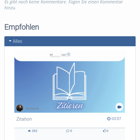
Es gibt noch keine Kommentare. Fügen Sie einen Kommentar
hinzu.
Empfohlen
Alles
niethamk
Zitation
03:07 duration
03:07
282
0
0
282
0
0
views
Kommentare
likes