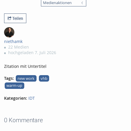
Medienaktionen
Teilen
niethamk
22 Medien
hochgeladen 7. Juli 2026
Zitation mit Untertitel
Tags:
new work
vhb
warm-up
Kategorien:
IDT
0 Kommentare