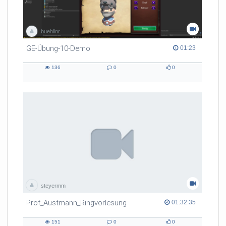
buehlinr
GE-Übung-10-Demo
01:23 duration
01:23
136
0
0
136
0
0
views
Kommentare
likes
steyermm
Prof_Austmann_Ringvorlesung
01:32:35 duration
01:32:35
151
0
0