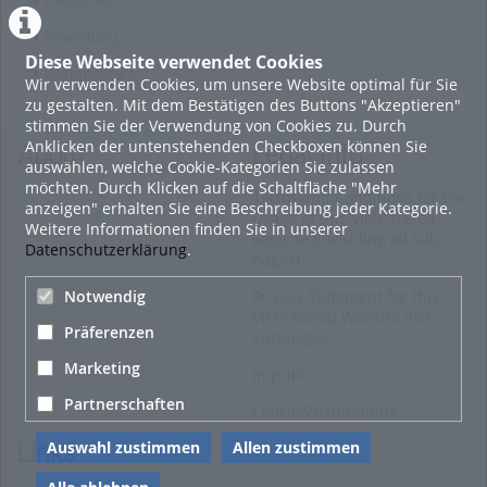
Beliebtheit
Bewertung
Diese Webseite verwendet Cookies
Kommentare
Wir verwenden Cookies, um unsere Website optimal für Sie
zu gestalten. Mit dem Bestätigen des Buttons "Akzeptieren"
stimmen Sie der Verwendung von Cookies zu. Durch
Anklicken der untenstehenden Checkboxen können Sie
About
Legal Info
auswählen, welche Cookie-Kategorien Sie zulassen
möchten. Durch Klicken auf die Schaltfläche "Mehr
Terms and Conditions for the
anzeigen" erhalten Sie eine Beschreibung jeder Kategorie.
Usage of this VIMP based
Weitere Informationen finden Sie in unserer
website (including all sub-
Datenschutzerklärung
.
pages)
Notwendig
Privacy Statement for this
VIMP based Website incl.
Präferenzen
Sub-pages
Marketing
Imprint
Partnerschaften
Cookie-Zustimmung
Auswahl zustimmen
Allen zustimmen
Links