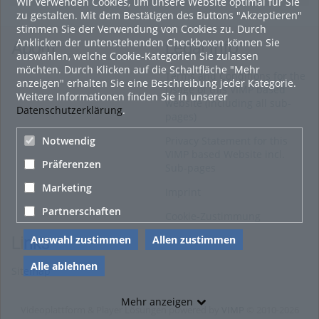
Wir verwenden Cookies, um unsere Website optimal für Sie
zu gestalten. Mit dem Bestätigen des Buttons "Akzeptieren"
stimmen Sie der Verwendung von Cookies zu. Durch
Anklicken der untenstehenden Checkboxen können Sie
About
Legal Info
auswählen, welche Cookie-Kategorien Sie zulassen
möchten. Durch Klicken auf die Schaltfläche "Mehr
Terms and Conditions for the
anzeigen" erhalten Sie eine Beschreibung jeder Kategorie.
Usage of this VIMP based
Weitere Informationen finden Sie in unserer
website (including all sub-
Datenschutzerklärung
.
pages)
Privacy Statement for this
Notwendig
VIMP based Website incl.
Präferenzen
Sub-pages
Marketing
Imprint
Partnerschaften
Cookie-Zustimmung
Auswahl zustimmen
Allen zustimmen
Links
Alle ablehnen
Sitemap
Mehr anzeigen
Videoplattform & Player Lösungen powered by
VIMP
© 2010-2026