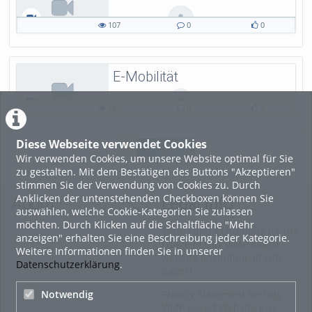
steyermm
107
0
0
107
0
0
views
Kommentare
likes
E-Mobilität
steyermm
187
0
0
187
0
0
views
Kommentare
likes
Diese Webseite verwendet Cookies
«
1
2
»
Wir verwenden Cookies, um unsere Website optimal für Sie
zu gestalten. Mit dem Bestätigen des Buttons "Akzeptieren"
stimmen Sie der Verwendung von Cookies zu. Durch
Anklicken der untenstehenden Checkboxen können Sie
About
Legal Info
auswählen, welche Cookie-Kategorien Sie zulassen
möchten. Durch Klicken auf die Schaltfläche "Mehr
Terms and Conditions for the
anzeigen" erhalten Sie eine Beschreibung jeder Kategorie.
Usage of this VIMP based
Weitere Informationen finden Sie in unserer
website (including all sub-
Datenschutzerklärung
.
pages)
Notwendig
Privacy Statement for this
VIMP based Website incl.