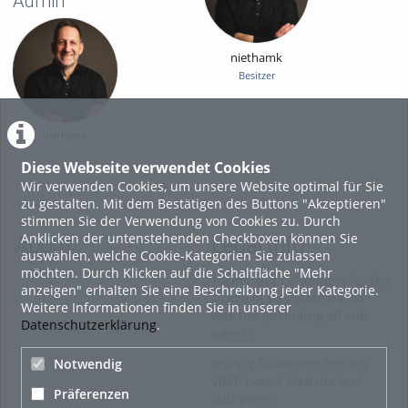
Admin
niethamk
Besitzer
niethamk
Diese Webseite verwendet Cookies
Wir verwenden Cookies, um unsere Website optimal für Sie
zu gestalten. Mit dem Bestätigen des Buttons "Akzeptieren"
stimmen Sie der Verwendung von Cookies zu. Durch
Anklicken der untenstehenden Checkboxen können Sie
About
Legal Info
auswählen, welche Cookie-Kategorien Sie zulassen
möchten. Durch Klicken auf die Schaltfläche "Mehr
Terms and Conditions for the
anzeigen" erhalten Sie eine Beschreibung jeder Kategorie.
Usage of this VIMP based
Weitere Informationen finden Sie in unserer
website (including all sub-
Datenschutzerklärung
.
pages)
Privacy Statement for this
Notwendig
VIMP based Website incl.
Präferenzen
Sub-pages