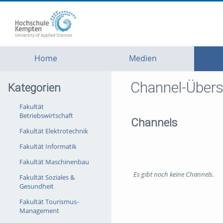
go
go
go
to
to
to
navigation
main
footer
content
Home
Medien
Channel-Übers
Kategorien
Fakultät
Betriebswirtschaft
Channels
Fakultät Elektrotechnik
Fakultät Informatik
Fakultät Maschinenbau
Es gibt noch keine Channels.
Fakultät Soziales &
Gesundheit
Fakultät Tourismus-
Management