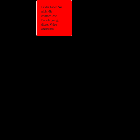
Leider haben Sie
nicht die
erforderliche
Berechtigung,
dieses Video
anzusehen.