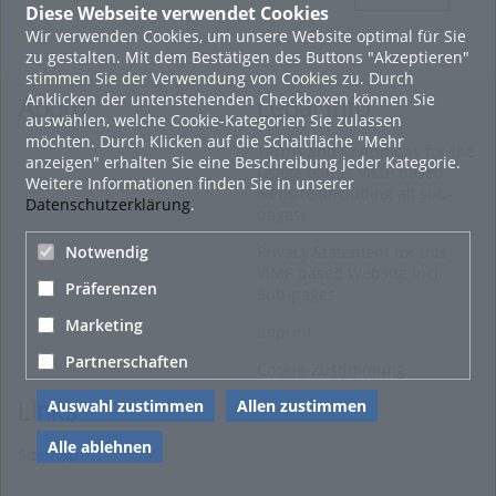
Diese Webseite verwendet Cookies
Wir verwenden Cookies, um unsere Website optimal für Sie
zu gestalten. Mit dem Bestätigen des Buttons "Akzeptieren"
stimmen Sie der Verwendung von Cookies zu. Durch
Anklicken der untenstehenden Checkboxen können Sie
About
Legal Info
auswählen, welche Cookie-Kategorien Sie zulassen
möchten. Durch Klicken auf die Schaltfläche "Mehr
Terms and Conditions for the
anzeigen" erhalten Sie eine Beschreibung jeder Kategorie.
Usage of this VIMP based
Weitere Informationen finden Sie in unserer
website (including all sub-
Datenschutzerklärung
.
pages)
Privacy Statement for this
Notwendig
VIMP based Website incl.
Präferenzen
Sub-pages
Marketing
Imprint
Partnerschaften
Cookie-Zustimmung
Auswahl zustimmen
Allen zustimmen
Links
Alle ablehnen
Sitemap