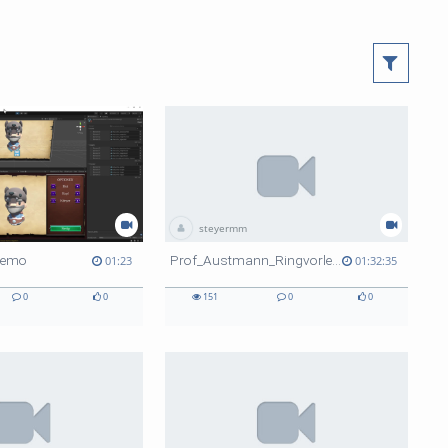
steyermm
Demo
Prof_Austmann_Ringvorlesung
01:23
01:32:35
0
0
151
0
0