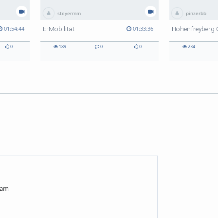
steyermm
pinzerbb
E-Mobilität
01:54:44
01:33:36
0
189
0
0
234
eam