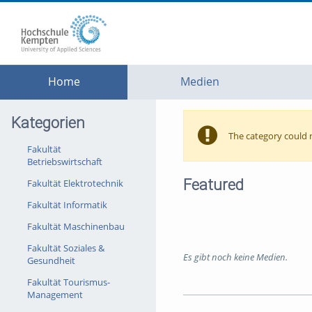
go
go
go
to
to
to
navigation
main
footer
content
Home
Medien
Kategorien
The category could 
Fakultät
Betriebswirtschaft
Featured
Fakultät Elektrotechnik
Fakultät Informatik
Fakultät Maschinenbau
Fakultät Soziales &
Es gibt noch keine Medien.
Gesundheit
Fakultät Tourismus-
Management