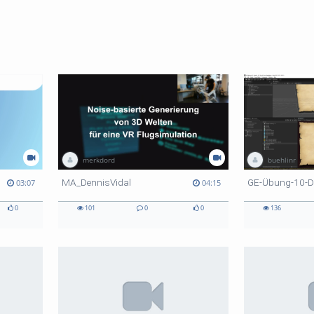
merkdord
buehlinr
MA_DennisVidal
GE-Übung-10-
03:07
04:15
0
101
0
0
136