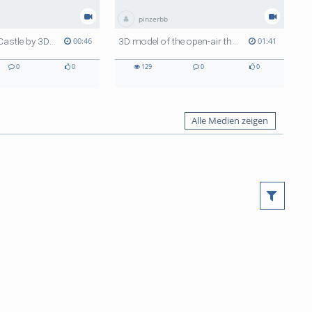
pinzerbb
Hohenfreyberg Castle by 3Dvisionlab
3D model of the open-air theatre in Altusried (Germany)
00:46
01:41
0
0
129
0
0
Alle Medien zeigen