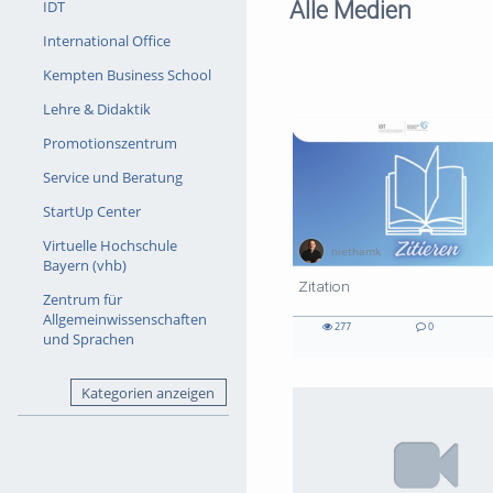
Alle Medien
IDT
International Office
Kempten Business School
Lehre & Didaktik
Promotionszentrum
Service und Beratung
StartUp Center
Virtuelle Hochschule
niethamk
Bayern (vhb)
03:07 duration
04:15 duration
01:23 duration
01:32:35 duration
Zitation
Zentrum für
Allgemeinwissenschaften
277
0
und Sprachen
277
0
0
101
0
0
136
0
0
151
0
0
views
Kommentare
likes
views
Kommentare
likes
views
Kommentare
likes
views
Kommentare
likes
Kategorien anzeigen